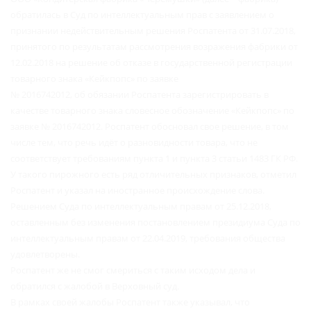
обратилась в Суд по интеллектуальным прав с заявлением о
признании недействительным решения Роспатента от 31.07.2018,
принятого по результатам рассмотрения возражения фабрики от
12.02.2018 на решение об отказе в государственной регистрации
товарного знака «Кейкпопс» по заявке
№ 2016742012, об обязании Роспатента зарегистрировать в
качестве товарного знака словесное обозначение «Кейкпопс» по
заявке № 2016742012. Роспатент обосновал свое решение, в том
числе тем, что речь идёт о разновидности товара, что не
соответствует требованиям пункта 1 и пункта 3 статьи 1483 ГК РФ.
У такого пирожного есть ряд отличительных признаков, отметил
Роспатент и указал на иностранное происхождение слова.
Решением Суда по интеллектуальным правам от 25.12.2018,
оставленным без изменения постановлением президиума Суда по
интеллектуальным правам от 22.04.2019, требования общества
удовлетворены.
Роспатент же не смог смериться с таким исходом дела и
обратился с жалобой в Верховный суд.
В рамках своей жалобы Роспатент также указывал, что