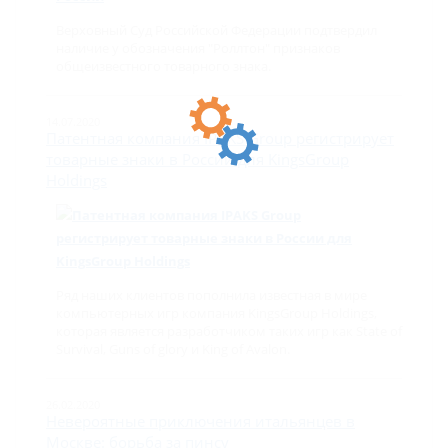
Верховный Суд Российской Федерации подтвердил
наличие у обозначения "Роллтон" признаков
общеизвестного товарного знака.
14.07.2020
Патентная компания IPAKS Group регистрирует
товарные знаки в России для KingsGroup
Holdings
Ряд наших клиентов пополнила известная в мире
компьютерных игр компания KingsGroup Holdings,
которая является разработчиком таких игр как State of
Survival, Guns of glory и King of Avalon.
26.02.2020
Невероятные приключения итальянцев в
Москве: борьба за пинсу