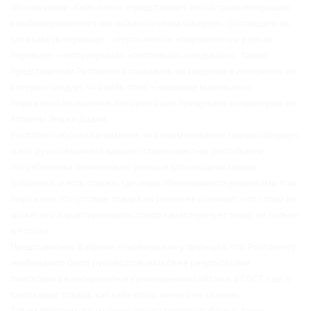
обозначение «Кейк-попс» «представляет собой транслитерацию
комбинированного английского слова cakepops, состоящего из
слов саkе (в переводе – «торт», «кекс», «пирожное») и pops (в
переводе – «популярный», «попсовый», «модный»)». Также
представители Роспатента ссылались на сведения в интернете, из
которых следует, что кейк-попс – название маленького
пирожного на палочке, которое было придумано кондитером из
Атланты Энджи Дадли.
Роспатент обратил внимание, что наименование товара cakepops
и его русскоязычный вариант стали известны российским
потребителям значительно раньше даты подачи заявки
фабрикой, и есть ссылки, где люди обмениваются рецептами этих
пирожных. Отсутствие товара на рынке не означает, что слово не
может его характеризовать, слово характеризует товар не только
в России.
Представитель фабрики «Черёмушки» утверждал, что Роспатенту
необходимо было руководствоваться не результатами
поисковика в интеренете и кулинарными сайтами, а ГОСТ, где о
таком виде товара, как кейк-попс, ничего не сказано.
Таким образом, по мнению представителя фабрики, таких